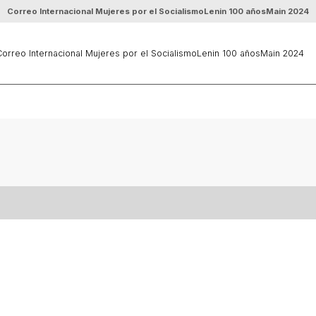
Correo Internacional Mujeres por el Socialismo
Lenin 100 años
Main 2024
orreo Internacional Mujeres por el Socialismo
Lenin 100 años
Main 2024