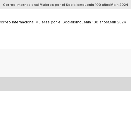
Correo Internacional Mujeres por el Socialismo
Lenin 100 años
Main 2024
orreo Internacional Mujeres por el Socialismo
Lenin 100 años
Main 2024