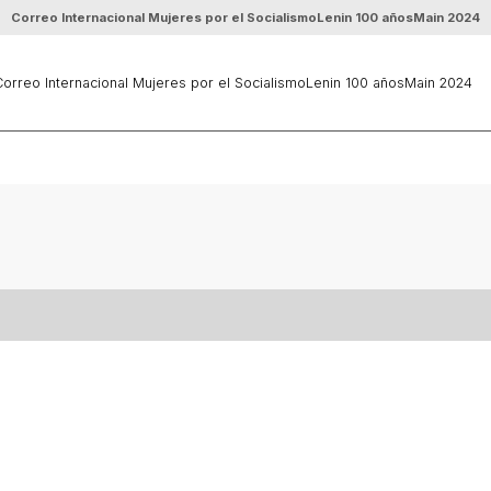
Correo Internacional Mujeres por el Socialismo
Lenin 100 años
Main 2024
orreo Internacional Mujeres por el Socialismo
Lenin 100 años
Main 2024