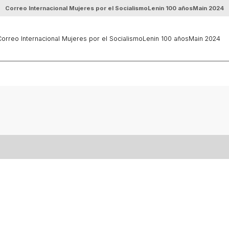
Correo Internacional Mujeres por el Socialismo
Lenin 100 años
Main 2024
orreo Internacional Mujeres por el Socialismo
Lenin 100 años
Main 2024