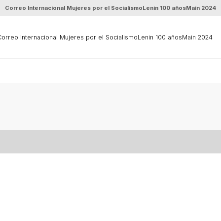
Correo Internacional Mujeres por el Socialismo
Lenin 100 años
Main 2024
orreo Internacional Mujeres por el Socialismo
Lenin 100 años
Main 2024