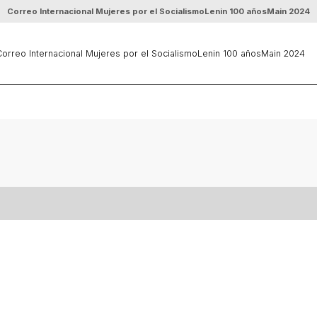
Correo Internacional Mujeres por el Socialismo
Lenin 100 años
Main 2024
orreo Internacional Mujeres por el Socialismo
Lenin 100 años
Main 2024