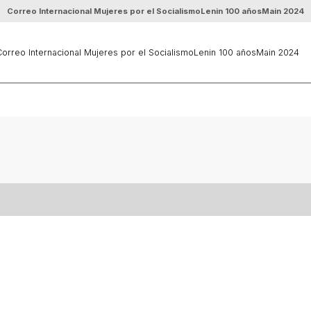
Correo Internacional Mujeres por el Socialismo
Lenin 100 años
Main 2024
orreo Internacional Mujeres por el Socialismo
Lenin 100 años
Main 2024