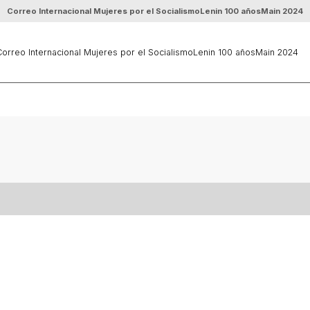
Correo Internacional Mujeres por el Socialismo
Lenin 100 años
Main 2024
orreo Internacional Mujeres por el Socialismo
Lenin 100 años
Main 2024