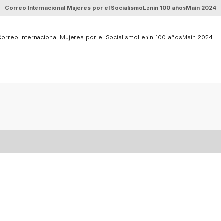
Correo Internacional Mujeres por el Socialismo
Lenin 100 años
Main 2024
orreo Internacional Mujeres por el Socialismo
Lenin 100 años
Main 2024