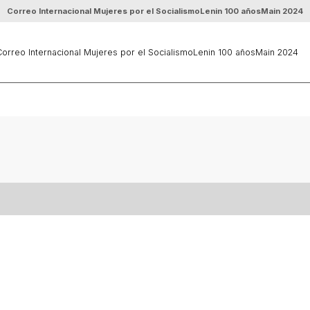
Correo Internacional Mujeres por el Socialismo
Lenin 100 años
Main 2024
orreo Internacional Mujeres por el Socialismo
Lenin 100 años
Main 2024