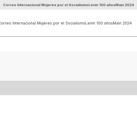
Correo Internacional Mujeres por el Socialismo
Lenin 100 años
Main 2024
orreo Internacional Mujeres por el Socialismo
Lenin 100 años
Main 2024