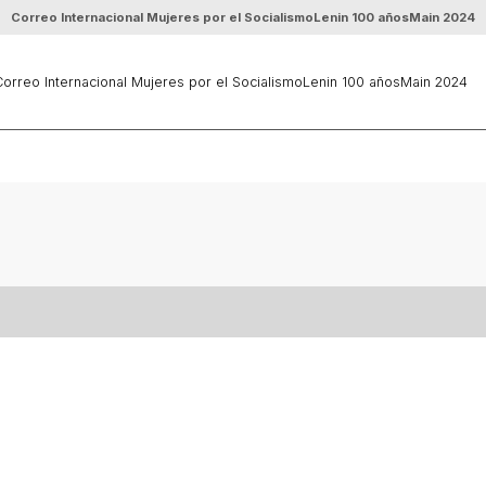
Correo Internacional Mujeres por el Socialismo
Lenin 100 años
Main 2024
orreo Internacional Mujeres por el Socialismo
Lenin 100 años
Main 2024