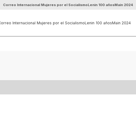
Correo Internacional Mujeres por el Socialismo
Lenin 100 años
Main 2024
orreo Internacional Mujeres por el Socialismo
Lenin 100 años
Main 2024