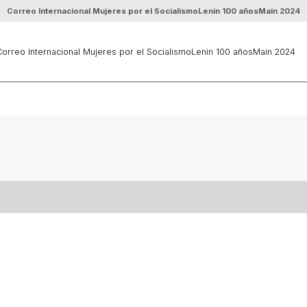
Correo Internacional Mujeres por el Socialismo
Lenin 100 años
Main 2024
orreo Internacional Mujeres por el Socialismo
Lenin 100 años
Main 2024