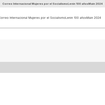
Correo Internacional Mujeres por el Socialismo
Lenin 100 años
Main 2024
orreo Internacional Mujeres por el Socialismo
Lenin 100 años
Main 2024