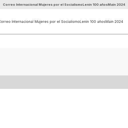
Correo Internacional Mujeres por el Socialismo
Lenin 100 años
Main 2024
orreo Internacional Mujeres por el Socialismo
Lenin 100 años
Main 2024