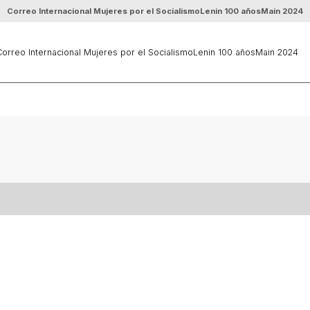
Correo Internacional Mujeres por el Socialismo
Lenin 100 años
Main 2024
orreo Internacional Mujeres por el Socialismo
Lenin 100 años
Main 2024