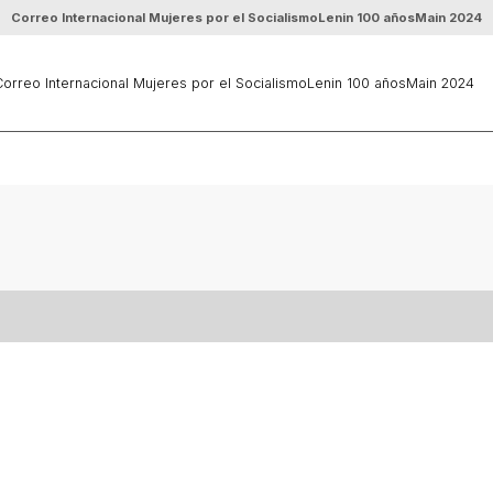
Correo Internacional Mujeres por el Socialismo
Lenin 100 años
Main 2024
orreo Internacional Mujeres por el Socialismo
Lenin 100 años
Main 2024