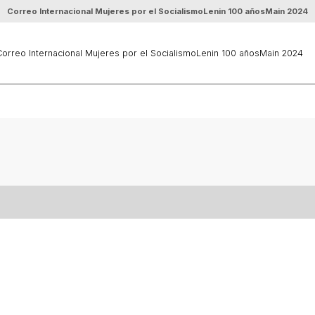
Correo Internacional Mujeres por el Socialismo
Lenin 100 años
Main 2024
orreo Internacional Mujeres por el Socialismo
Lenin 100 años
Main 2024