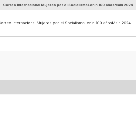
Correo Internacional Mujeres por el Socialismo
Lenin 100 años
Main 2024
orreo Internacional Mujeres por el Socialismo
Lenin 100 años
Main 2024