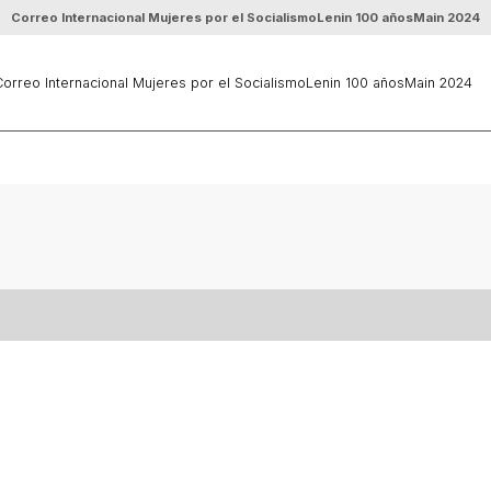
Correo Internacional Mujeres por el Socialismo
Lenin 100 años
Main 2024
orreo Internacional Mujeres por el Socialismo
Lenin 100 años
Main 2024