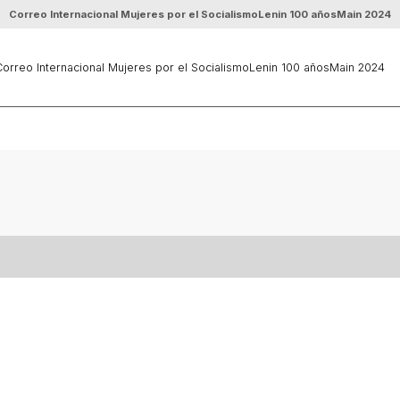
Correo Internacional Mujeres por el Socialismo
Lenin 100 años
Main 2024
orreo Internacional Mujeres por el Socialismo
Lenin 100 años
Main 2024