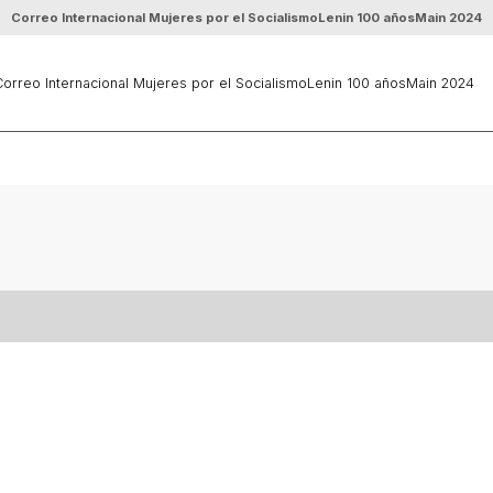
Correo Internacional Mujeres por el Socialismo
Lenin 100 años
Main 2024
orreo Internacional Mujeres por el Socialismo
Lenin 100 años
Main 2024