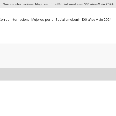
Correo Internacional Mujeres por el Socialismo
Lenin 100 años
Main 2024
orreo Internacional Mujeres por el Socialismo
Lenin 100 años
Main 2024