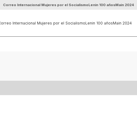
Correo Internacional Mujeres por el Socialismo
Lenin 100 años
Main 2024
orreo Internacional Mujeres por el Socialismo
Lenin 100 años
Main 2024