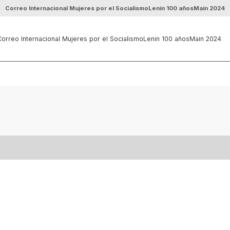
Correo Internacional Mujeres por el Socialismo
Lenin 100 años
Main 2024
orreo Internacional Mujeres por el Socialismo
Lenin 100 años
Main 2024