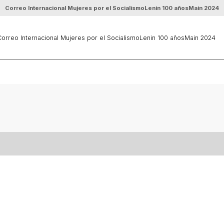
Correo Internacional Mujeres por el Socialismo
Lenin 100 años
Main 2024
orreo Internacional Mujeres por el Socialismo
Lenin 100 años
Main 2024