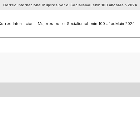
Correo Internacional Mujeres por el Socialismo
Lenin 100 años
Main 2024
orreo Internacional Mujeres por el Socialismo
Lenin 100 años
Main 2024