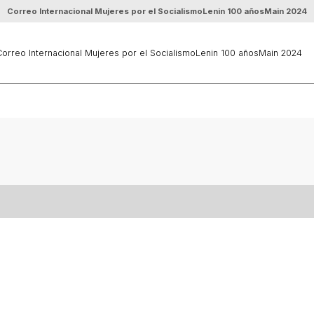
Correo Internacional Mujeres por el Socialismo
Lenin 100 años
Main 2024
orreo Internacional Mujeres por el Socialismo
Lenin 100 años
Main 2024