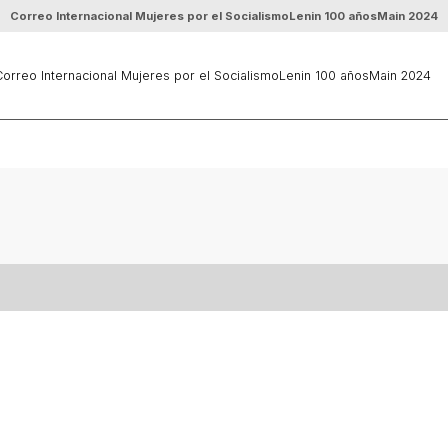
Correo Internacional Mujeres por el Socialismo
Lenin 100 años
Main 2024
orreo Internacional Mujeres por el Socialismo
Lenin 100 años
Main 2024