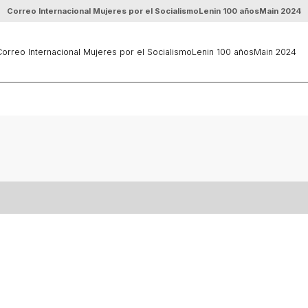
Correo Internacional Mujeres por el Socialismo
Lenin 100 años
Main 2024
orreo Internacional Mujeres por el Socialismo
Lenin 100 años
Main 2024