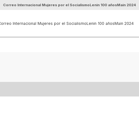
Correo Internacional Mujeres por el Socialismo
Lenin 100 años
Main 2024
orreo Internacional Mujeres por el Socialismo
Lenin 100 años
Main 2024