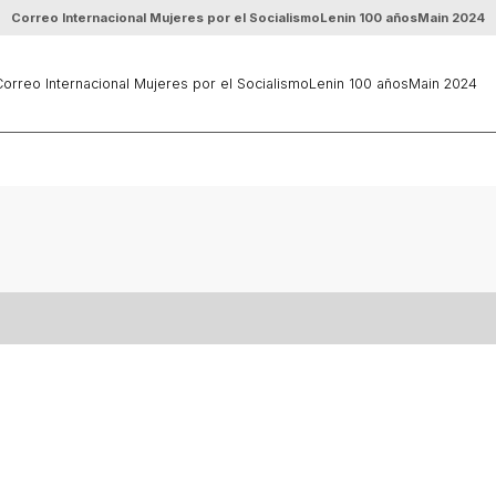
Correo Internacional Mujeres por el Socialismo
Lenin 100 años
Main 2024
orreo Internacional Mujeres por el Socialismo
Lenin 100 años
Main 2024