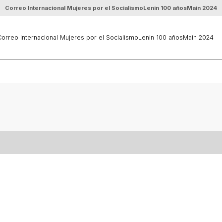
Correo Internacional Mujeres por el Socialismo
Lenin 100 años
Main 2024
orreo Internacional Mujeres por el Socialismo
Lenin 100 años
Main 2024