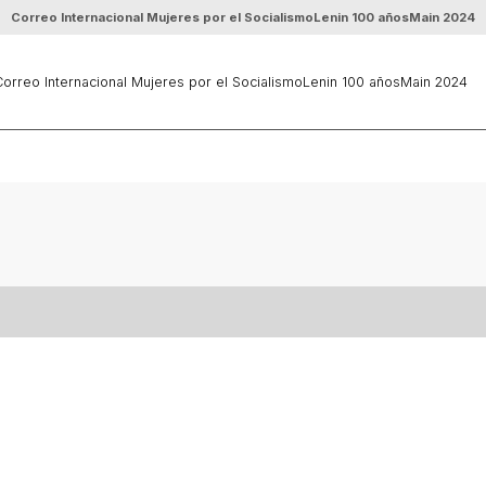
Correo Internacional Mujeres por el Socialismo
Lenin 100 años
Main 2024
orreo Internacional Mujeres por el Socialismo
Lenin 100 años
Main 2024