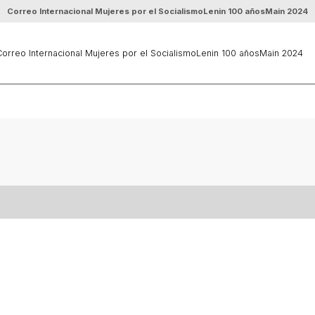
Correo Internacional Mujeres por el Socialismo
Lenin 100 años
Main 2024
orreo Internacional Mujeres por el Socialismo
Lenin 100 años
Main 2024