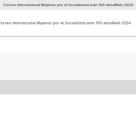
Correo Internacional Mujeres por el Socialismo
Lenin 100 años
Main 2024
orreo Internacional Mujeres por el Socialismo
Lenin 100 años
Main 2024