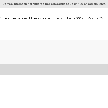
Correo Internacional Mujeres por el Socialismo
Lenin 100 años
Main 2024
orreo Internacional Mujeres por el Socialismo
Lenin 100 años
Main 2024