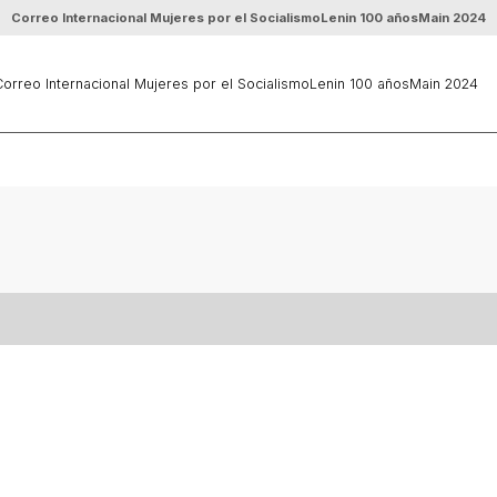
Correo Internacional Mujeres por el Socialismo
Lenin 100 años
Main 2024
orreo Internacional Mujeres por el Socialismo
Lenin 100 años
Main 2024