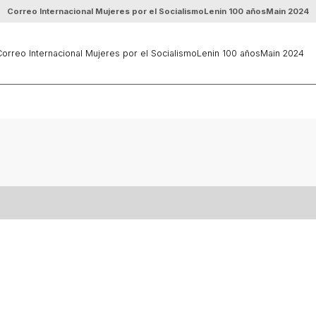
Correo Internacional Mujeres por el Socialismo
Lenin 100 años
Main 2024
orreo Internacional Mujeres por el Socialismo
Lenin 100 años
Main 2024