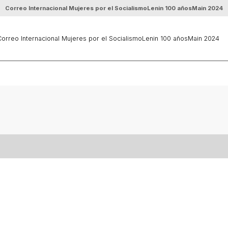
Correo Internacional Mujeres por el Socialismo
Lenin 100 años
Main 2024
orreo Internacional Mujeres por el Socialismo
Lenin 100 años
Main 2024