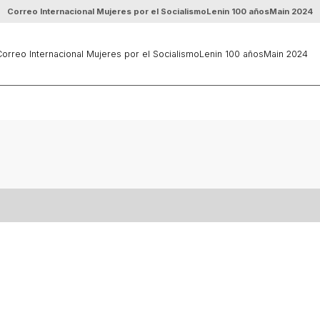
Correo Internacional Mujeres por el Socialismo
Lenin 100 años
Main 2024
orreo Internacional Mujeres por el Socialismo
Lenin 100 años
Main 2024