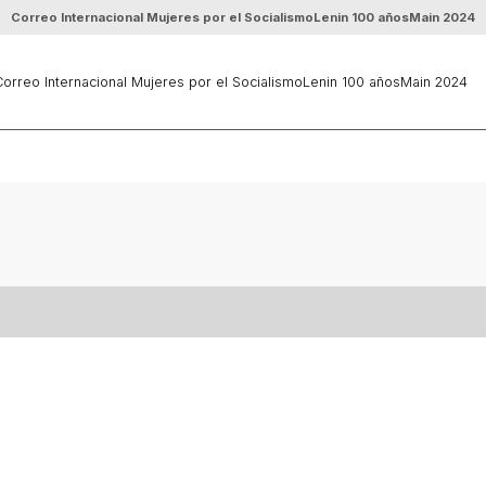
Correo Internacional Mujeres por el Socialismo
Lenin 100 años
Main 2024
orreo Internacional Mujeres por el Socialismo
Lenin 100 años
Main 2024