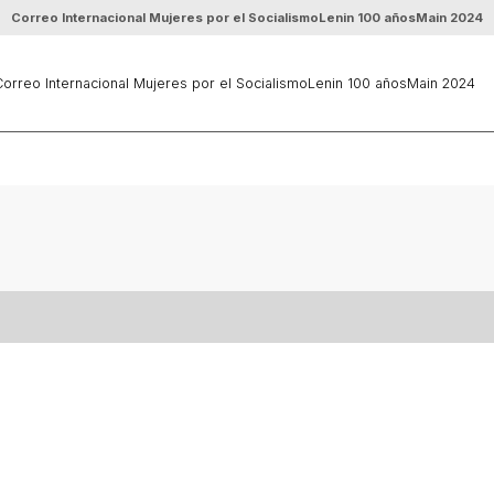
Correo Internacional Mujeres por el Socialismo
Lenin 100 años
Main 2024
orreo Internacional Mujeres por el Socialismo
Lenin 100 años
Main 2024