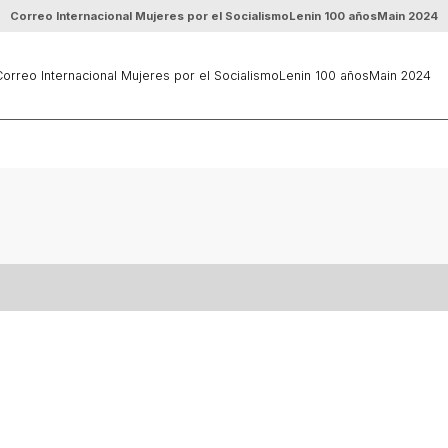
Correo Internacional Mujeres por el Socialismo
Lenin 100 años
Main 2024
orreo Internacional Mujeres por el Socialismo
Lenin 100 años
Main 2024