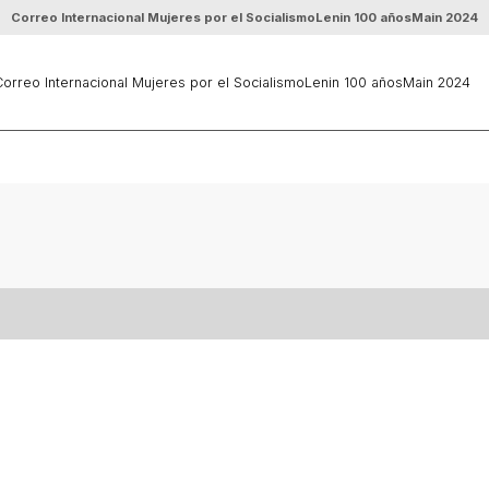
Correo Internacional Mujeres por el Socialismo
Lenin 100 años
Main 2024
orreo Internacional Mujeres por el Socialismo
Lenin 100 años
Main 2024