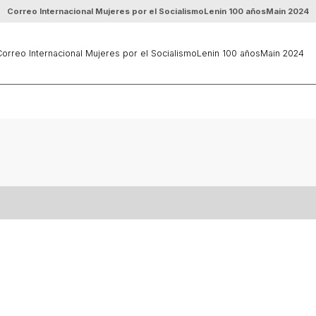
Correo Internacional Mujeres por el Socialismo
Lenin 100 años
Main 2024
orreo Internacional Mujeres por el Socialismo
Lenin 100 años
Main 2024