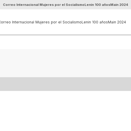
Correo Internacional Mujeres por el Socialismo
Lenin 100 años
Main 2024
orreo Internacional Mujeres por el Socialismo
Lenin 100 años
Main 2024