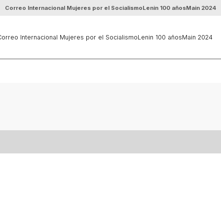
Correo Internacional Mujeres por el Socialismo
Lenin 100 años
Main 2024
orreo Internacional Mujeres por el Socialismo
Lenin 100 años
Main 2024