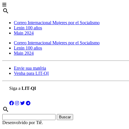
search
Correo Internacional Mujeres por el Socialismo
Lenin 100 años
Main 2024
Correo Internacional Mujeres por el Socialismo
Lenin 100 años
Main 2024
Envie sua matéria
Venha para LIT-QI
Siga a
LIT-QI
search
Buscar:
Desenvolvido por Tiê.